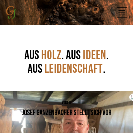
AUS
HOLZ
. AUS
IDEEN
.
AUS
LEIDENSCHAFT
.
VIDEO
JOSEF GANZENBACHER STELLT SICH VOR