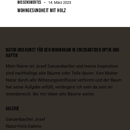
WISSENSWERTES
14. März 2023
WOHNGESUNDHEIT MIT HOLZ
NATUR UND KUNST FÜR DEN WOHNRAUM IN EINZIGARTIGER OPTIK UND
HAPTIK
Mein Name ist Josef Ganzenbacher und meine Inspiration
sind nachhaltige alte Bäume oder Teile davon. Von Mutter
Natur durch alle Witterungseinflüsse verformt und der Baum
hat seine Aufgabe erfüllt, verlängere ich sein da sein im
Innenbereich. Bei mir leben alte Bäume weiter.
GALERIE
Ganzenbacher Josef
Natur-Holz-Galerie