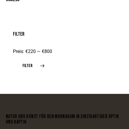
FILTER
Preis:
€220
—
€800
FILTER
NATUR UND KUNST FÜR DEN WOHNRAUM IN EINZIGARTIGER OPTIK
UND HAPTIK