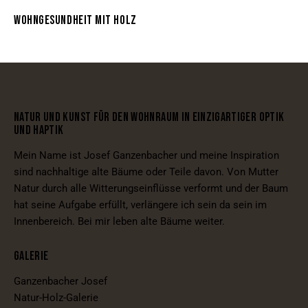
WOHNGESUNDHEIT MIT HOLZ
NATUR UND KUNST FÜR DEN WOHNRAUM IN EINZIGARTIGER OPTIK
UND HAPTIK
Mein Name ist Josef Ganzenbacher und meine Inspiration
sind nachhaltige alte Bäume oder Teile davon. Von Mutter
Natur durch alle Witterungseinflüsse verformt und der Baum
hat seine Aufgabe erfüllt, verlängere ich sein da sein im
Innenbereich. Bei mir leben alte Bäume weiter.
GALERIE
Ganzenbacher Josef
Natur-Holz-Galerie